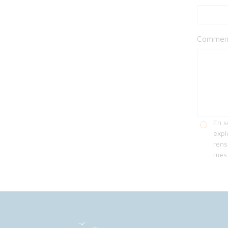
Comment
En s
expl
rens
mes 