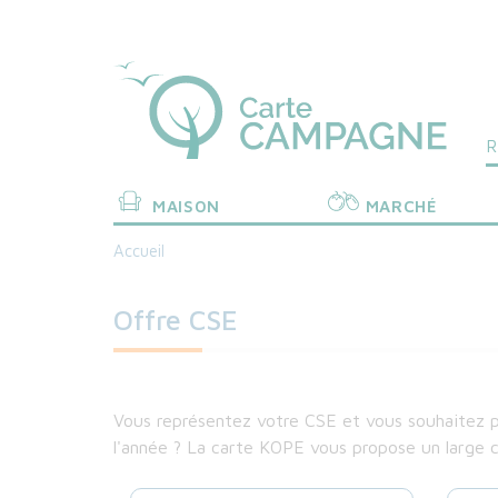
Me
Aller
au
to
contenu
principal
he
CC
MAISON
MARCHÉ
Accueil
Offre CSE
Vous représentez votre CSE et vous souhaitez p
l'année ? La carte KOPE vous propose un large c