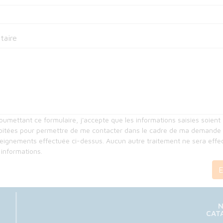
aire
oumettant ce formulaire, j'accepte que les informations saisies soient
oitées pour permettre de me contacter dans le cadre de ma demande
eignements effectuée ci-dessus. Aucun autre traitement ne sera effe
informations.
E
m
CAT
fo